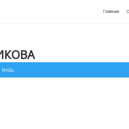
Главная
О
НИКОВА
 leidu.