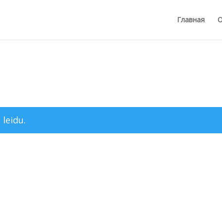
Главная
О
 leidu.