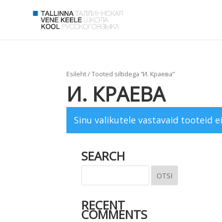
Esileht
/ Tooted siltidega “И. Краева”
И. КРАЕВА
Sinu valikutele vastavaid tooteid ei
SEARCH
RECENT
COMMENTS