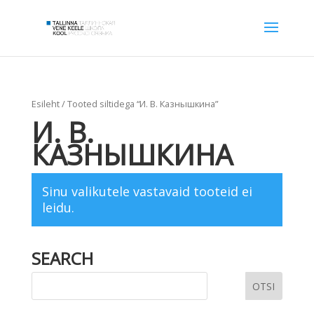
Esileht
/ Tooted siltidega “И. В. Казнышкина”
И. В.
КАЗНЫШКИНА
Sinu valikutele vastavaid tooteid ei
leidu.
SEARCH