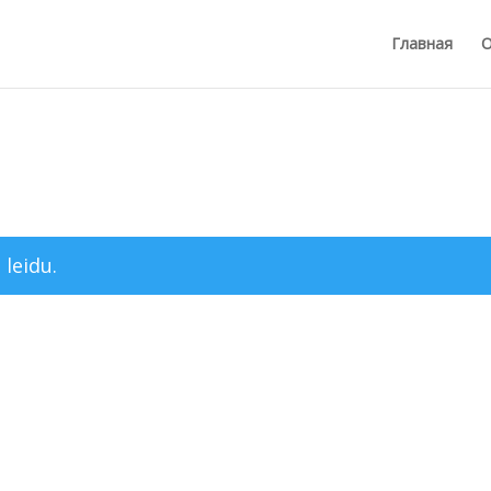
Главная
О
 leidu.