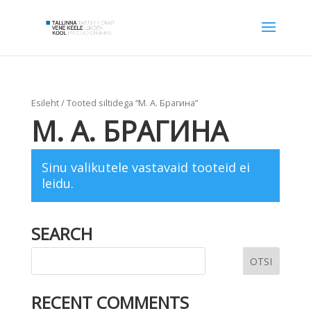
Esileht
/ Tooted siltidega “М. А. Брагина”
М. А. БРАГИНА
Sinu valikutele vastavaid tooteid ei
leidu.
SEARCH
RECENT COMMENTS