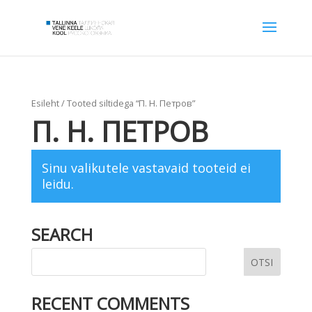
Esileht
/ Tooted siltidega “П. Н. Петров”
П. Н. ПЕТРОВ
Sinu valikutele vastavaid tooteid ei
leidu.
SEARCH
RECENT COMMENTS