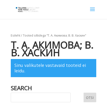
Esileht
/ Tooted siltidega “Т. А. Акимова; В. В. Хаскин”
Т. А. АКИМОВА; В.
В. ХАСКИН
Sinu valikutele vastavaid tooteid ei
leidu.
SEARCH