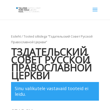
Esileht
/ Tooted siltidega “Тздательский Совет Русской
Православной Церкви”
ТЗДАТЕЛЬСКИЙ
СОВЕТ РУССКОЙ
ПРАВОСЛАВНОЙ
ЦЕРКВИ
Sinu valikutele vastavaid tooteid ei
leidu.