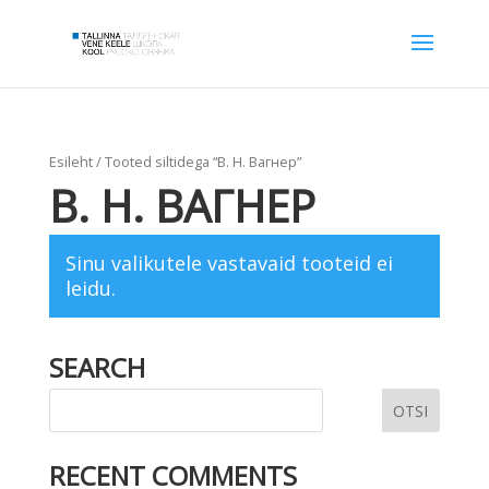
Esileht
/ Tooted siltidega “В. Н. Вагнер”
В. Н. ВАГНЕР
Sinu valikutele vastavaid tooteid ei
leidu.
SEARCH
RECENT COMMENTS