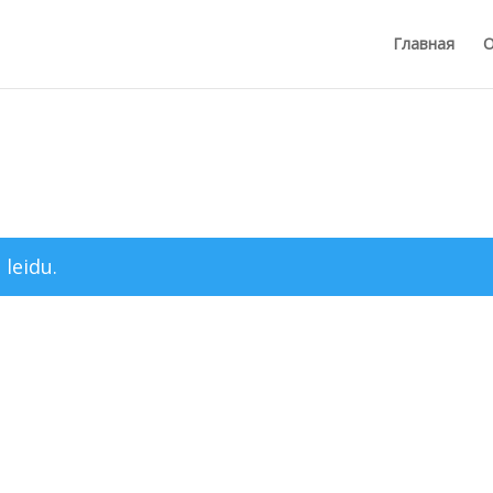
Главная
О
 leidu.