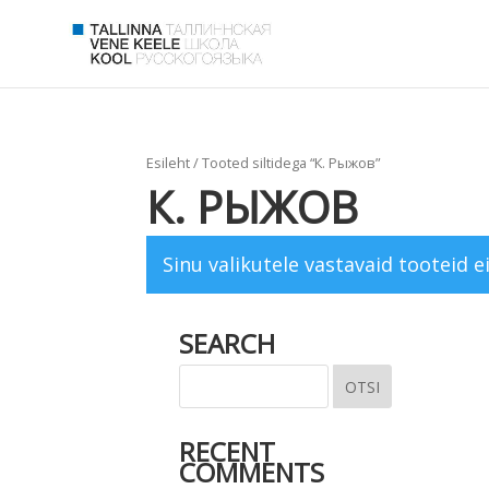
Esileht
/ Tooted siltidega “К. Рыжов”
К. РЫЖОВ
Sinu valikutele vastavaid tooteid ei
SEARCH
RECENT
COMMENTS