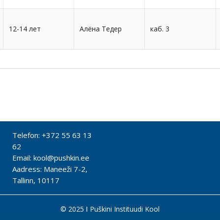
12-14 лет
Алёна Тедер
каб. 3
Telefon:
+372 55 63 13
62
Email:
kool@pushkin.ee
Aadress: Maneeži
7-2,
Tallinn
, 10117
© 2025 ǀ Puškini Instituudi Kool