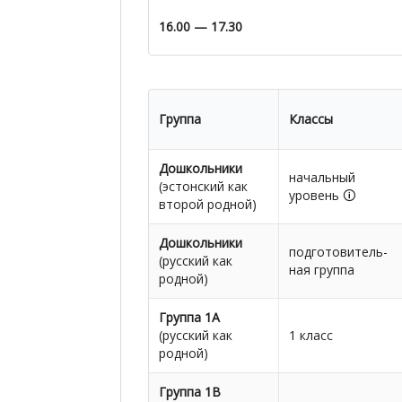
16.00 — 17.30
Группа
Классы
Дошкольники
начальный
(эстонский как
уровень 🛈
второй родной)
Дошкольники
подготовитель-
(русский как
ная группа
родной)
Группа 1А
(русский как
1 класс
родной)
Группа 1В